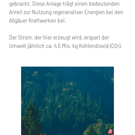
gebracht. Diese Anlage trägt einen bedeutenden
Anteil zur Nutzung regenerativer Energien bei den
Allgäuer Kraftwerken bei.
Der Strom, der hier erzeugt wird, erspart der
Umwelt jährlich ca. 4,5 Mio. kg Kohlendioxid (CO
).
²